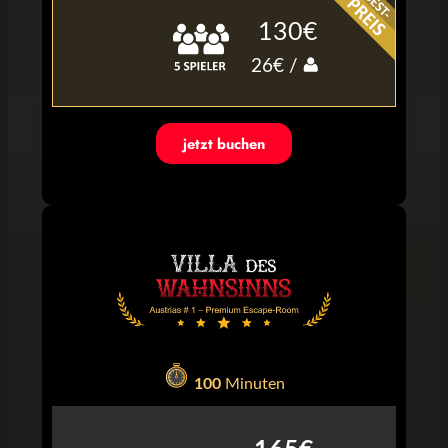
130€
26€ /
jetzt buchen
100
Minuten