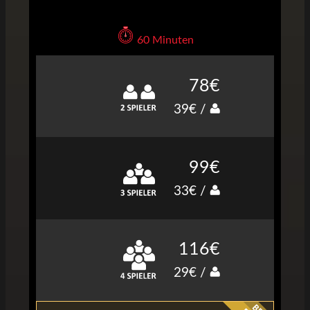
60 Minuten
78€
39€ /
99€
33€ /
116€
29€ /