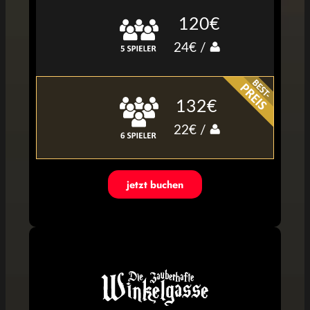
120€
24€ /
132€
22€ /
jetzt buchen