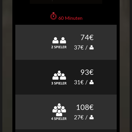
60 Minuten
74€
37€ /
93€
31€ /
108€
27€ /