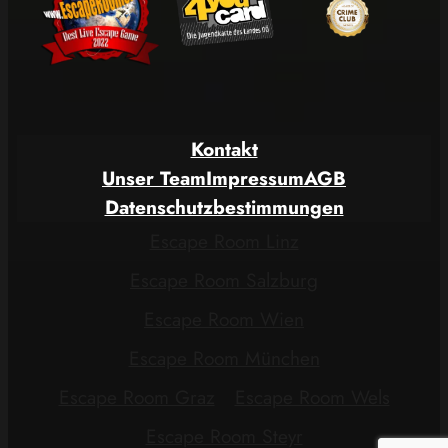
Kontakt
Unser Team
Impressum
AGB
Datenschutzbestimmungen
Escape Room Linz
Escape Room Salzburg
Escape Room Wien
Escape Room München
Escape Room Graz
Escape Room Wels
Escape Room Steyr