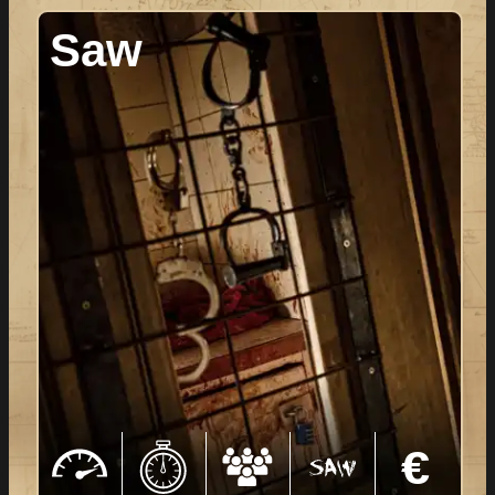
Saw
Festgekettet in einem
Keller:
heruntergekommenen „Verlies“, blutverschmierte
Wände mit Botschaften, du wirst beobachtet,
jemand möchte mit dir „spielen“! Hast du eine
Chance dich aus dieser misslichen Lage zu
befreien, oder bist du das nächste Opfer von Jig-
Saw?
jetzt buchen
weiterlesen