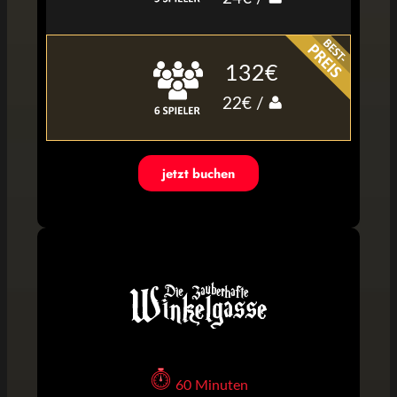
132€
22€ /
jetzt buchen
60 Minuten