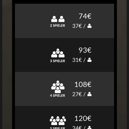
74€
37€ /
93€
31€ /
108€
27€ /
120€
24€ /