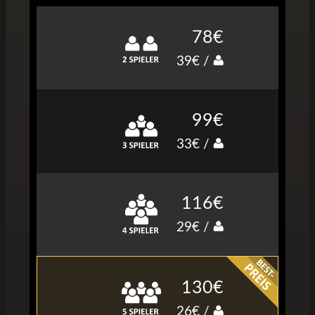
78€
39€ /
99€
33€ /
116€
29€ /
130€
26€ /